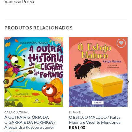
Vanessa Prezo.
PRODUTOS RELACIONADOS
Adicionar
Adicionar
aos meus
aos meus
desejos
desejos
CASA CULTURAL
INFANTIL
A OUTRA HISTÓRIA DA
O ESTOJO MALUCO / Katya
CIGARRA E DA FORMIGA /
Manira e Vicente Mendonça
Alessandra Roscoe e Júnior
R$
51,00