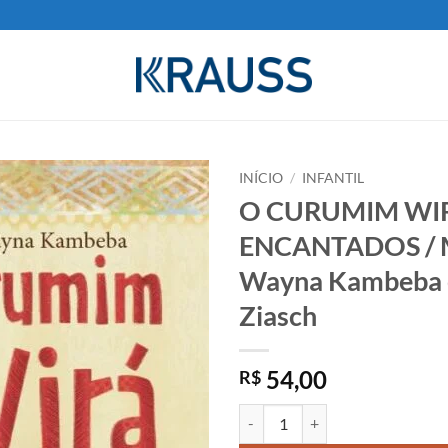
INÍCIO
/
INFANTIL
O CURUMIM WIR
Adicionar
ENCANTADOS / 
aos meus
desejos
Wayna Kambeba 
Ziasch
54,00
R$
O CURUMIM WIRÁ E OS ENCANTAD