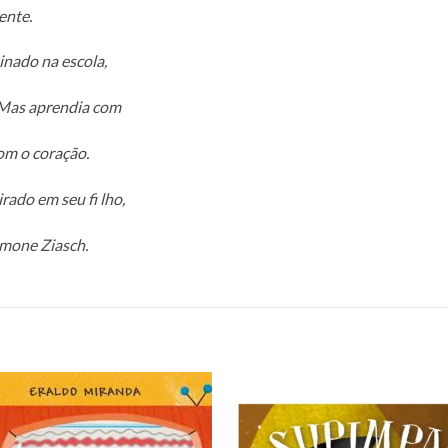
ente.
inado na escola,
 Mas aprendia com
com o coração.
ado em seu fi lho,
imone Ziasch.
Adicionar
Adicio
aos meus
aos m