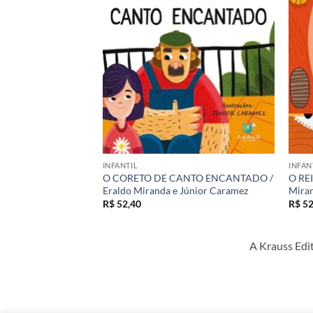
desejos
desejos
INFANTIL
INFAN
OCÊ / Fernando
O CORETO DE CANTO ENCANTADO /
O RE
Eraldo Miranda e Júnior Caramez
Miran
R$
52,40
R$
52
A Krauss Edit