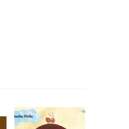
nar
Adicionar
eus
aos meus