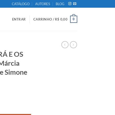
CATÁLOGO
AUTORES
BLOG
0
ENTRAR
CARRINHO /
R$
0,00
Á E OS
Márcia
e Simone
OS / Márcia Wayna Kambeba e Simone Ziasch quantidade