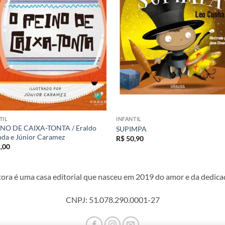
desejos
desej
TIL
INFANTIL
INO DE CAIXA-TONTA / Eraldo
SUPIMPA
da e Júnior Caramez
R$
50,90
,00
ora é uma casa editorial que nasceu em 2019 do amor e da dedicaç
CNPJ: 51.078.290.0001-27