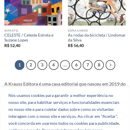
INFANTIL
ESPIA LIVROS
CELESTE / Celeste Estrela e
As rodas da bicicleta / Lindomar
Suzane Lopes
da Silva
R$
52,40
R$
56,40
1
2
3
4
…
6
7
8
A Krauss Editora é uma casa editorial que nasceu em 2019 do
amor e da dedicação aos livros.
Nós usamos cookies para garantir a melhor experiência no
nosso site, para habilitar serviços e funcionalidades essenciais
CNPJ: 51.078.290.0001-27
no nosso site e para coletar dados sobre como os visitantes
interagem com o nosso site e serviços. Ao clicar em "Aceitar",
você concorda em usarmos todos os cookies para publicidade,