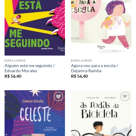
aos meus
aos meus
desejos
desejos
ESPIA LIVROS
ESPIA LIVROS
Alguém está me seguindo /
Agora vou para a escola /
Eduardo Morales
Dejanira Rainha
R$
56,40
R$
56,40
Adicionar
Adicionar
aos meus
aos meus
desejos
desejos