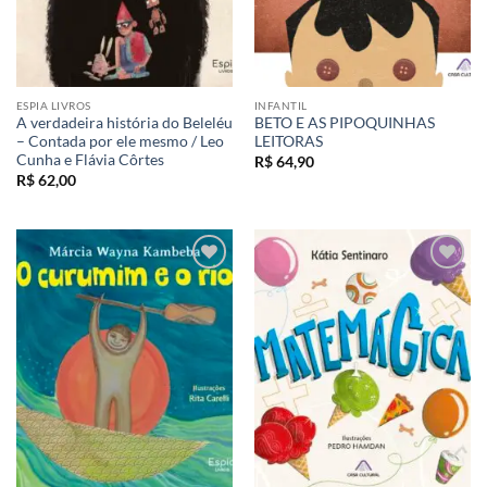
ESPIA LIVROS
INFANTIL
A verdadeira história do Beleléu
BETO E AS PIPOQUINHAS
– Contada por ele mesmo / Leo
LEITORAS
Cunha e Flávia Côrtes
R$
64,90
R$
62,00
Adicionar
Adicionar
aos meus
aos meus
desejos
desejos