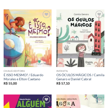
Adicionar
Adicionar
aos meus
aos meus
desejos
desejos
CHAUÁ EDITORA
INFANTIL
É ISSO MESMO? / Eduardo
OS ÓCULOS MÁGICOS / Camila
Morales e Elton Caetano
Genaro e Daniel Cabral
R$
55,00
R$
57,10
Adicionar
Adicionar