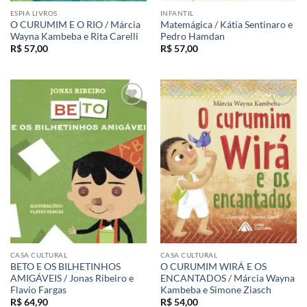
ESPIA LIVROS
INFANTIL
O CURUMIM E O RIO / Márcia
Matemágica / Kátia Sentinaro e
Wayna Kambeba e Rita Carelli
Pedro Hamdan
R$
57,00
R$
57,00
Adicionar
Adicionar
aos meus
aos meus
desejos
desejos
CASA CULTURAL
CASA CULTURAL
BETO E OS BILHETINHOS
O CURUMIM WIRÁ E OS
AMIGÁVEIS / Jonas Ribeiro e
ENCANTADOS / Márcia Wayna
Flavio Fargas
Kambeba e Simone Ziasch
R$
64,90
R$
54,00