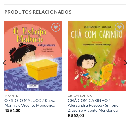
PRODUTOS RELACIONADOS
Adicionar
Adicionar
aos meus
aos meus
desejos
desejos
INFANTIL
CHAUÁ EDITORA
O ESTOJO MALUCO / Katya
CHÁ COM CARINHO /
Manira e Vicente Mendonça
Alessandra Roscoe / Simone
Ziasch e Vicente Mendonça
R$
51,00
R$
52,00