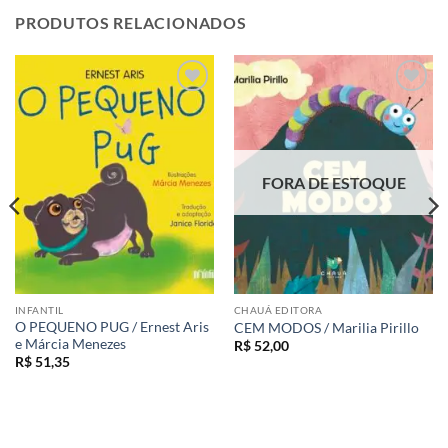
PRODUTOS RELACIONADOS
Adicionar
Adicionar
aos meus
aos meus
desejos
desejos
FORA DE ESTOQUE
INFANTIL
CHAUÁ EDITORA
O PEQUENO PUG / Ernest Aris
CEM MODOS / Marilia Pirillo
e Márcia Menezes
R$
52,00
R$
51,35