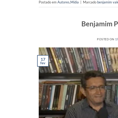
Postado em
Autores
,
Mídia
|
Marcado
benjamim val
Benjamim Pe
POSTED ON
1
17
fev