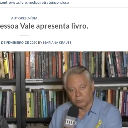
e
,
entrevista
,
livro
,
medico
,
retratoinconcluso
AUTORES
,
MÍDIA
ssoa Vale apresenta livro.
7 DE FEVEREIRO DE 2020
BY
MARIANA KRAUSS