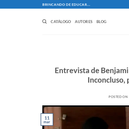
Skip
BRINCANDO DE EDUCAR...
to
content
CATÁLOGO
AUTORES
BLOG
Entrevista de Benjami
Inconcluso,
POSTED ON
11
mar