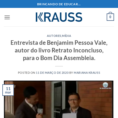
Skip
BRINCANDO DE EDUCAR...
to
content
0
AUTORES
,
MÍDIA
Entrevista de Benjamim Pessoa Vale,
autor do livro Retrato Inconcluso,
para o Bom Dia Assembleia.
POSTED ON
11 DE MARÇO DE 2020
BY
MARIANA KRAUSS
11
mar