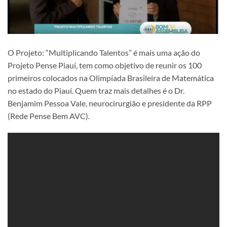
O Projeto: “Multiplicando Talentos” é mais uma ação do
Projeto Pense Piauí, tem como objetivo de reunir os 100
primeiros colocados na Olimpíada Brasileira de Matemática
no estado do Piauí. Quem traz mais detalhes é o Dr.
Benjamim Pessoa Vale, neurocirurgião e presidente da RPP
(Rede Pense Bem AVC).