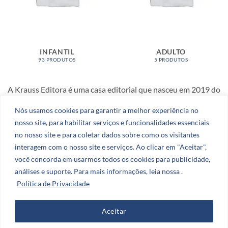
INFANTIL
ADULTO
93 PRODUTOS
5 PRODUTOS
A Krauss Editora é uma casa editorial que nasceu em 2019 do
amor e da dedicação aos livros.
Nós usamos cookies para garantir a melhor experiência no
nosso site, para habilitar serviços e funcionalidades essenciais
CNPJ: 51.078.290.0001-27
no nosso site e para coletar dados sobre como os visitantes
interagem com o nosso site e serviços. Ao clicar em "Aceitar",
você concorda em usarmos todos os cookies para publicidade,
análises e suporte. Para mais informações, leia nossa .
Política de Privacidade
Visa
PayPal
Stripe
MasterCard
Cash
On
CATÁLOGO
AUTORES
BLOG
Delivery
Aceitar
Copyright 2026 ©
Zero Dezenove Publicidade