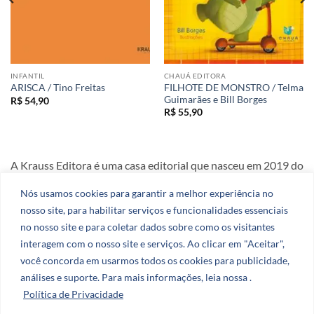
INFANTIL
CHAUÁ EDITORA
FILHOTE DE MONSTRO / Telma
ARISCA / Tino Freitas
Guimarães e Bill Borges
R$
54,90
R$
55,90
A Krauss Editora é uma casa editorial que nasceu em 2019 do
amor e da dedicação aos livros.
Nós usamos cookies para garantir a melhor experiência no
nosso site, para habilitar serviços e funcionalidades essenciais
CNPJ: 51.078.290.0001-27
no nosso site e para coletar dados sobre como os visitantes
interagem com o nosso site e serviços. Ao clicar em "Aceitar",
você concorda em usarmos todos os cookies para publicidade,
análises e suporte. Para mais informações, leia nossa .
Política de Privacidade
Visa
PayPal
Stripe
MasterCard
Cash
On