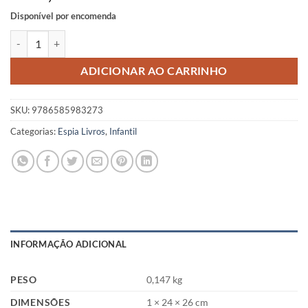
Disponível por encomenda
O ÚLTIMO PIPOQUEIRO / Diego Krauss e Vicente Mendonça quantid
ADICIONAR AO CARRINHO
SKU:
9786585983273
Categorias:
Espia Livros
,
Infantil
INFORMAÇÃO ADICIONAL
PESO
0,147 kg
DIMENSÕES
1 × 24 × 26 cm