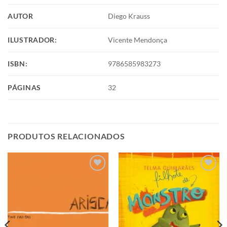
AUTOR
Diego Krauss
ILUSTRADOR:
Vicente Mendonça
ISBN:
9786585983273
PÁGINAS
32
PRODUTOS RELACIONADOS
Adicionar
Adicionar
aos meus
aos meus
desejos
desejos