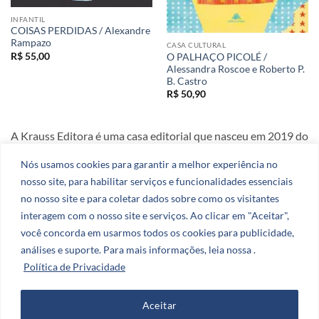
INFANTIL
COISAS PERDIDAS / Alexandre
Rampazo
CASA CULTURAL
R$
55,00
O PALHAÇO PICOLÉ /
Alessandra Roscoe e Roberto P.
B. Castro
R$
50,90
A Krauss Editora é uma casa editorial que nasceu em 2019 do
amor e da dedicação aos livros.
Nós usamos cookies para garantir a melhor experiência no
nosso site, para habilitar serviços e funcionalidades essenciais
CNPJ: 51.078.290.0001-27
no nosso site e para coletar dados sobre como os visitantes
interagem com o nosso site e serviços. Ao clicar em "Aceitar",
você concorda em usarmos todos os cookies para publicidade,
análises e suporte. Para mais informações, leia nossa .
Política de Privacidade
Visa
PayPal
Stripe
MasterCard
Cash
On
CATÁLOGO
AUTORES
BLOG
Delivery
Aceitar
Copyright 2026 ©
Zero Dezenove Publicidade