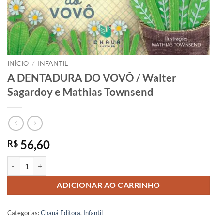
INÍCIO
/
INFANTIL
A DENTADURA DO VOVÔ / Walter
Sagardoy e Mathias Townsend
56,60
R$
A DENTADURA DO VOVÔ / Walter Sagardoy e Mathias Townsend qua
ADICIONAR AO CARRINHO
Categorias:
Chauá Editora
,
Infantil