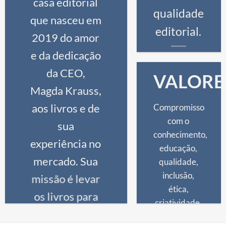
casa editorial
qualidade
que nasceu em
editorial.
2019 do amor
e da dedicação
da CEO,
VALORE
Magda Krauss,
aos livros e de
Compromisso
com o
sua
conhecimento,
experiência no
educação,
mercado. Sua
qualidade,
inclusão,
missão é levar
ética,
os livros para
criatividade,
além das
inovação.