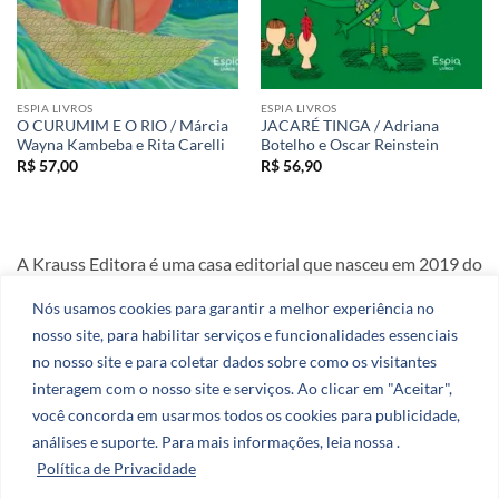
ESPIA LIVROS
ESPIA LIVROS
O CURUMIM E O RIO / Márcia
JACARÉ TINGA / Adriana
Wayna Kambeba e Rita Carelli
Botelho e Oscar Reinstein
R$
57,00
R$
56,90
A Krauss Editora é uma casa editorial que nasceu em 2019 do
amor e da dedicação aos livros.
Nós usamos cookies para garantir a melhor experiência no
nosso site, para habilitar serviços e funcionalidades essenciais
CNPJ: 51.078.290.0001-27
no nosso site e para coletar dados sobre como os visitantes
interagem com o nosso site e serviços. Ao clicar em "Aceitar",
você concorda em usarmos todos os cookies para publicidade,
análises e suporte. Para mais informações, leia nossa .
Política de Privacidade
Visa
PayPal
Stripe
MasterCard
Cash
On