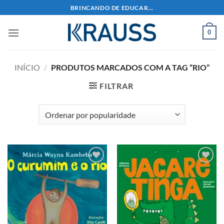
Skip
BRINCANDO DE EDUCAR...
to
content
0
INÍCIO
/
PRODUTOS MARCADOS COM A TAG “RIO”
FILTRAR
Adicionar
Adicionar
aos meus
aos meus
desejos
desejos