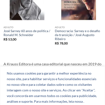
ADULTO
ADULTO
José Sarney 60 anos de política /
Democracia: Sarney e o desafio
Ronald M. Schneider
da transição / José Augusto
Ribeiro
R$
53,00
R$
78,00
A Krauss Editora é uma casa editorial que nasceu em 2019 do
amor e da dedicação aos livros.
Nós usamos cookies para garantir a melhor experiência no
nosso site, para habilitar serviços e funcionalidades essenciais
CNPJ: 51.078.290.0001-27
no nosso site e para coletar dados sobre como os visitantes
interagem com o nosso site e serviços. Ao clicar em "Aceitar",
você concorda em usarmos todos os cookies para publicidade,
análises e suporte. Para mais informações, leia nossa .