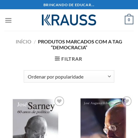
Skip
BRINCANDO DE EDUCAR...
to
content
0
INÍCIO
/
PRODUTOS MARCADOS COM A TAG
“DEMOCRACIA”
FILTRAR
Adicionar
Adicionar
aos meus
aos meus
desejos
desejos