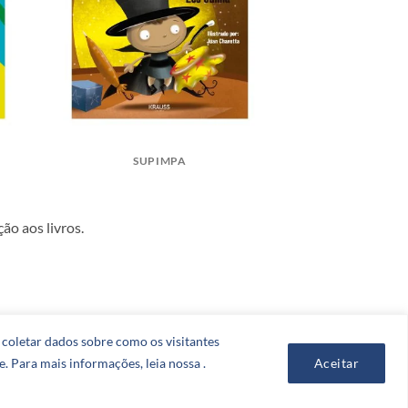
SUPIMPA
ão aos livros.
a coletar dados sobre como os visitantes
. Para mais informações, leia nossa .
Aceitar
Visa
PayPal
Stripe
MasterCard
Cash
On