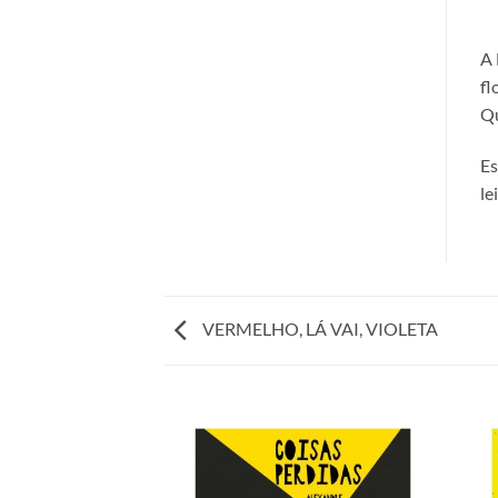
A 
fl
Q
Es
le
VERMELHO, LÁ VAI, VIOLETA