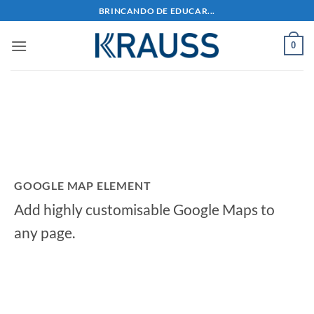
Skip
BRINCANDO DE EDUCAR...
to
content
0
GOOGLE MAP ELEMENT
Add highly customisable Google Maps to
any page.