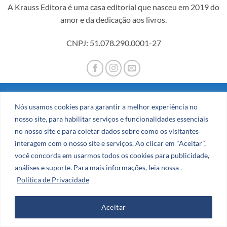
A Krauss Editora é uma casa editorial que nasceu em 2019 do
amor e da dedicação aos livros.
CNPJ: 51.078.290.0001-27
Visa
PayPal
Stripe
MasterCard
Cash
Nós usamos cookies para garantir a melhor experiência no
On
nosso site, para habilitar serviços e funcionalidades essenciais
CATÁLOGO
AUTORES
BLOG
Delivery
no nosso site e para coletar dados sobre como os visitantes
Copyright 2026 ©
Zero Dezenove Publicidade
interagem com o nosso site e serviços. Ao clicar em "Aceitar",
você concorda em usarmos todos os cookies para publicidade,
análises e suporte. Para mais informações, leia nossa .
Política de Privacidade
Aceitar